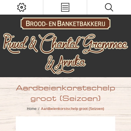
Aardbeienkorstschelp
groot (Seizoen)
Home
/
Aardbeienkorstschelp groot (Seizoen)