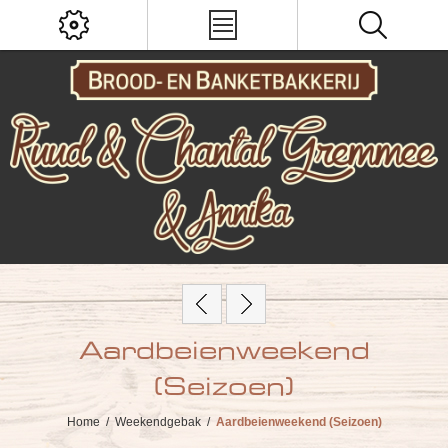
Aardbeienweekend
(Seizoen)
Home
/
Weekendgebak
/
Aardbeienweekend (Seizoen)