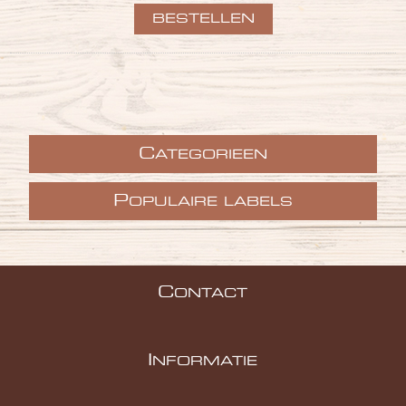
C
ATEGORIEEN
P
OPULAIRE LABELS
C
ONTACT
I
NFORMATIE