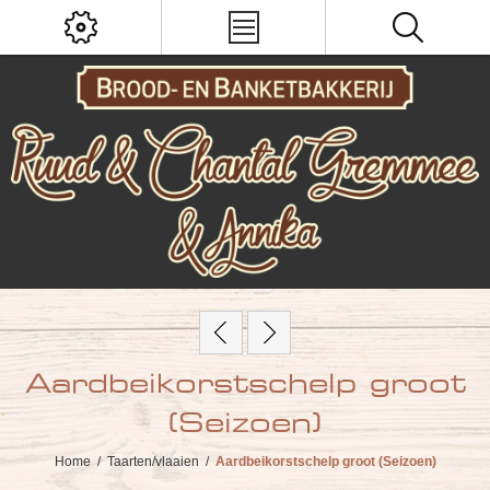
Aardbeikorstschelp groot
(Seizoen)
Home
/
Taarten/vlaaien
/
Aardbeikorstschelp groot (Seizoen)