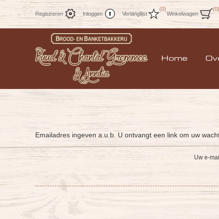
(0)
(0
Registreren
Inloggen
Verlanglijst
Winkelwagen
Home
Ov
Emailadres ingeven a.u.b. U ontvangt een link om uw wacht
Uw e-mai