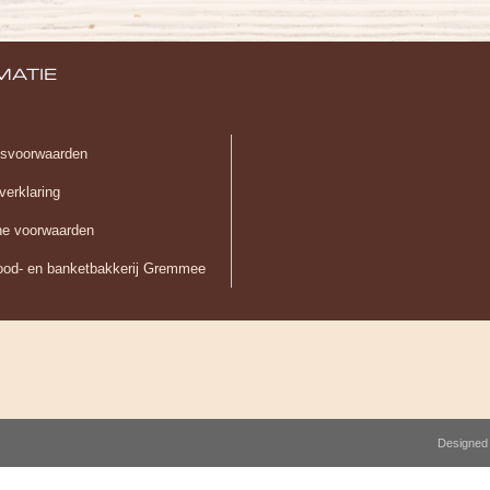
MATIE
gsvoorwaarden
verklaring
e voorwaarden
ood- en banketbakkerij Gremmee
Designed