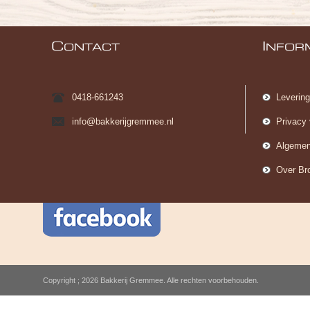
C
I
ONTACT
NFOR
0418-661243
Leverin
info@bakkerijgremmee.nl
Privacy 
Algemen
Over Br
Copyright ; 2026 Bakkerij Gremmee. Alle rechten voorbehouden.