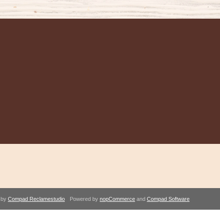
 by
Compad Reclamestudio
Powered by
nopCommerce
and
Compad Software