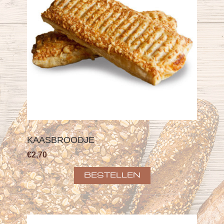
KAASBROODJE
€2,70