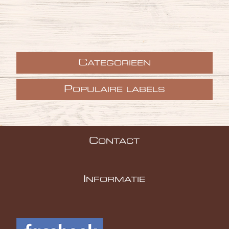
C
ATEGORIEEN
P
OPULAIRE LABELS
C
ONTACT
I
NFORMATIE