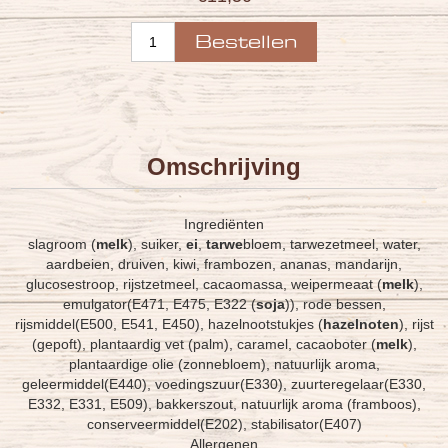
Omschrijving
Ingrediënten
slagroom (
melk
), suiker,
ei
,
tarwe
bloem, tarwezetmeel, water,
aardbeien, druiven, kiwi, frambozen, ananas, mandarijn,
glucosestroop, rijstzetmeel, cacaomassa, weipermeaat (
melk
),
emulgator(E471, E475, E322 (
soja
)), rode bessen,
rijsmiddel(E500, E541, E450), hazelnootstukjes (
hazelnoten
), rijst
(gepoft), plantaardig vet (palm), caramel, cacaoboter (
melk
),
plantaardige olie (zonnebloem), natuurlijk aroma,
geleermiddel(E440), voedingszuur(E330), zuurteregelaar(E330,
E332, E331, E509), bakkerszout, natuurlijk aroma (framboos),
conserveermiddel(E202), stabilisator(E407)
Allergenen