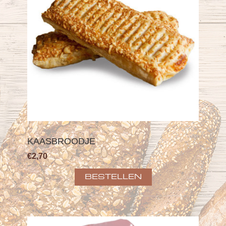
KAASBROODJE
€2,70