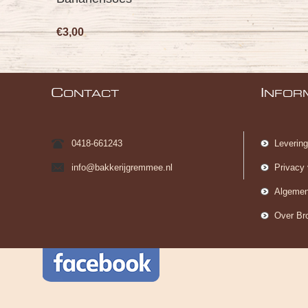
€3,20
C
I
ONTACT
NFOR
0418-661243
Leverin
info@bakkerijgremmee.nl
Privacy 
Algemen
Over Br