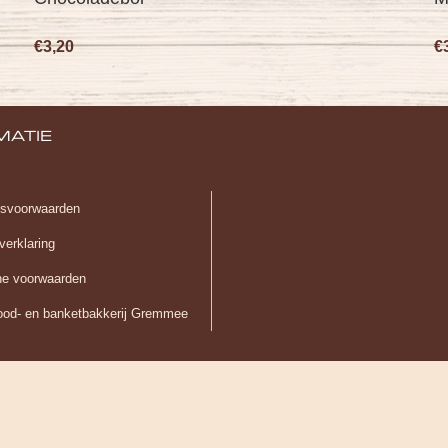
€3,00
MATIE
gsvoorwaarden
verklaring
e voorwaarden
ood- en banketbakkerij Gremmee