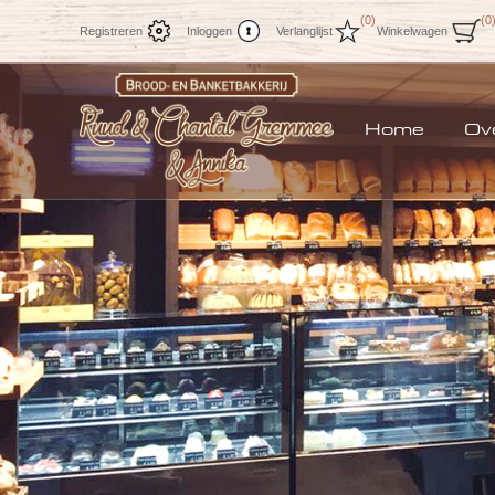
(0)
(0
Registreren
Inloggen
Verlanglijst
Winkelwagen
Home
Ov