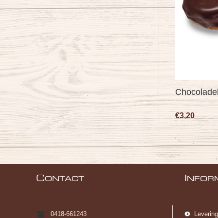
Chocolade
€3,20
C
I
ONTACT
NFOR
0418-661243
Leverin