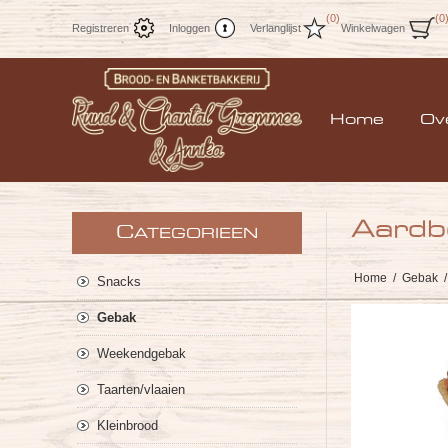
(0)
(0
Registreren
Inloggen
Verlanglijst
Winkelwagen
Home
Ov
Aardbe
C
ATEGORIEEN
Home
/
Gebak
/
Snacks
Gebak
Weekendgebak
Taarten/vlaaien
Kleinbrood