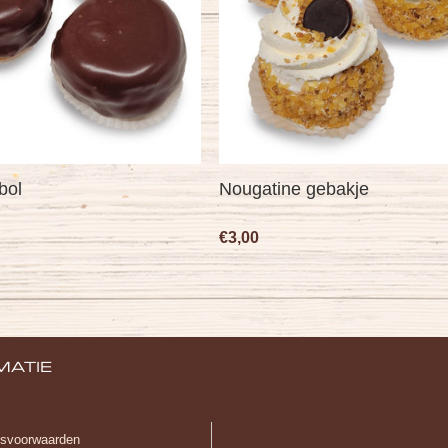
bol
Nougatine gebakje
€3,00
MATIE
gsvoorwaarden