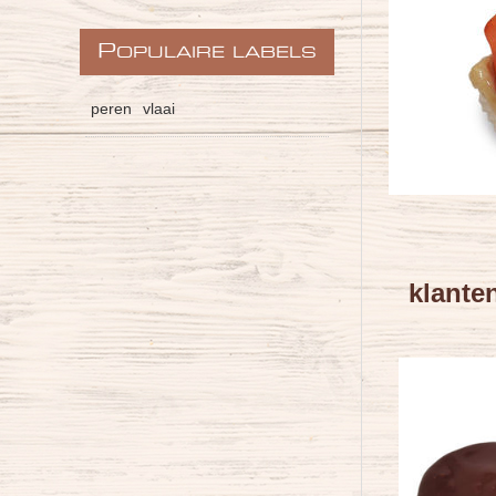
P
OPULAIRE LABELS
peren
vlaai
klant