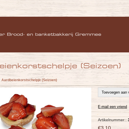
)
er Brood- en banketbakkerij Gremmee
ienkorstschelpje (Seizoen)
Aardbeienkorstschelpje (Seizoen)
Artikelnummer::
€3,10