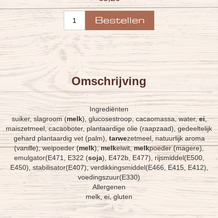
Omschrijving
Ingrediënten
suiker, slagroom (
melk
), glucosestroop, cacaomassa, water,
ei
,
maiszetmeel, cacaoboter, plantaardige olie (raapzaad), gedeeltelijk
gehard plantaardig vet (palm),
tarwe
zetmeel, natuurlijk aroma
(vanille), weipoeder (
melk
),
melk
eiwit,
melk
poeder (magere),
emulgator(E471, E322 (
soja
), E472b, E477), rijsmiddel(E500,
E450), stabilisator(E407), verdikkingsmiddel(E466, E415, E412),
voedingszuur(E330)
Allergenen
melk, ei, gluten