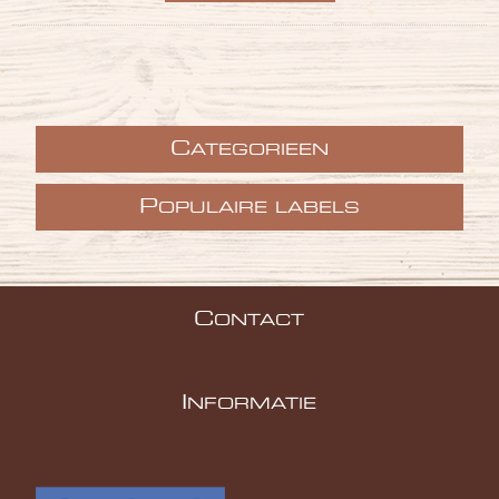
C
ATEGORIEEN
P
OPULAIRE LABELS
C
ONTACT
I
NFORMATIE