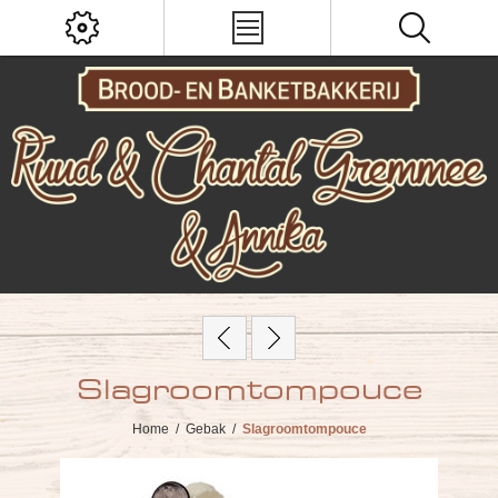
Slagroomtompouce
Home
/
Gebak
/
Slagroomtompouce