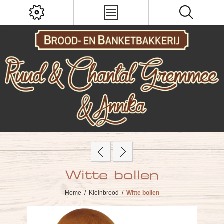
Witte bollen
Home
/
Kleinbrood
/
Witte bollen